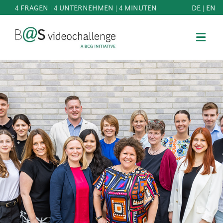
4 FRAGEN | 4 UNTERNEHMEN | 4 MINUTEN
DE
|
EN
b@Svideochallenge - A BCG INITIATIVE
Registriere dich als Teilnehmer*in
Geburtsdatum*
MITMACHEN
BEST
E-Mail-Adresse*
OF
WISSEN
E-Mail-Adresse*
&
DOWNLOADS
FAQ
Jetzt registrieren
SCHIRMHERRSCHAFT
NEWS