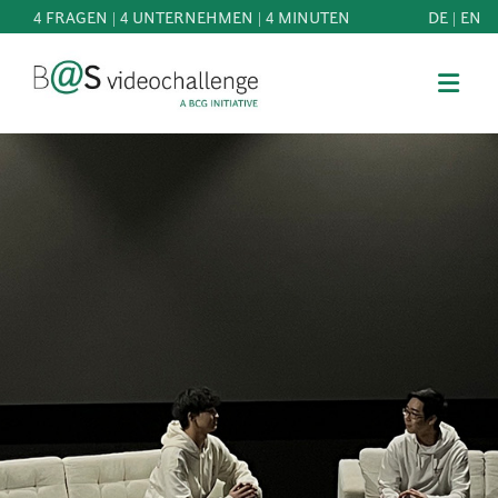
4 FRAGEN | 4 UNTERNEHMEN | 4 MINUTEN
DE
|
EN
b@Svideochallenge - A BCG INITIATIVE
Registriere dich als Teilnehmer*in
Geburtsdatum*
MITMACHEN
BEST
E-Mail-Adresse*
OF
WISSEN
E-Mail-Adresse*
&
DOWNLOADS
FAQ
Jetzt registrieren
SCHIRMHERRSCHAFT
NEWS