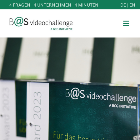
4 FRAGEN | 4 UNTERNEHMEN | 4 MINUTEN
DE
|
EN
b@Svideochallenge - A BCG INITIATIVE
Registriere dich als Teilnehmer*in
Geburtsdatum*
MITMACHEN
BEST
E-Mail-Adresse*
OF
WISSEN
E-Mail-Adresse*
&
DOWNLOADS
FAQ
Jetzt registrieren
SCHIRMHERRSCHAFT
NEWS