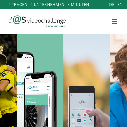
4 FRAGEN | 4 UNTERNEHMEN | 4 MINUTEN
DE
|
EN
b@Svideochallenge - A BCG INITIATIVE
Registriere dich als Teilnehmer*in
Geburtsdatum*
MITMACHEN
BEST
E-Mail-Adresse*
OF
WISSEN
E-Mail-Adresse*
&
DOWNLOADS
FAQ
Jetzt registrieren
SCHIRMHERRSCHAFT
NEWS