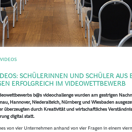
RVIDEOS
VIDEOS: SCHÜLERINNEN UND SCHÜLER AUS 
EN ERFOLGREICH IM VIDEOWETTBEWERB
ideowettbewerbs b@s videochallenge wurden am gestrigen Nachm
nau, Hannover, Niederalteich, Nürnberg und Wiesbaden ausgezei
überzeugten durch Kreativität und wirtschaftliches Verständnis
ng digital statt.
es von vier Unternehmen anhand von vier Fragen in einem vierm