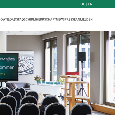
DE
|
EN
 DOWNLOADS
FAQ
SCHIRMHERRSCHAFT
NEWS
PRESSE
ANMELDEN