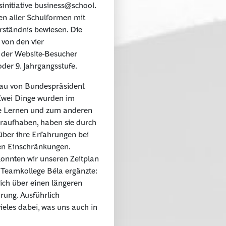
initiative business@school.
en aller Schulformen mit
rständnis bewiesen. Die
 von den vier
 der Website-Besucher
oder 9. Jahrgangsstufe.
rau von Bundespräsident
Zwei Dinge wurden im
ige Lernen und zum anderen
draufhaben, haben sie durch
über ihre Erfahrungen bei
en Einschränkungen.
konnten wir unseren Zeitplan
n Teamkollege Béla ergänzte:
sich über einen längeren
rung. Ausführlich
eles dabei, was uns auch in