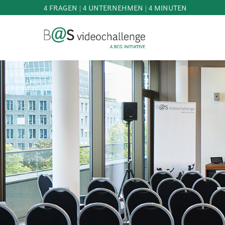
4 FRAGEN | 4 UNTERNEHMEN | 4 MINUTEN
b@Svideochallenge - A BCG INITIATIVE
Registriere dich als Teilnehmer*in
Geburtsdatum*
MITMACHEN
BEST
OF
E-Mail-Adresse*
WISSEN
&
DOWNLOADS
E-Mail-Adresse*
FAQ
SCHIRMHERRSCHAFT
NEWS
PRESSE
Jetzt registrieren
ANMELDEN