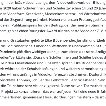
ung in der b@s videochallenge, dem Videowettbewerb der Bildungs
r 2020 haben Schülerinnen und Schüler zwischen 14 und 20 Jahr
n in Videoform Kreativität, Medienkompetenz und Wirtschafts­ve
 der Siegerehrung prämiert. Neben vier ersten Preisen, gestiftet
de ein Publikumspreis für den Beitrag, der die meisten Stimmen
udem gab es einen Youngster Award für das beste Video der 7., 8. 
en und Gratulanten gehörte Elke Büdenbender, Juristin und Ehef
ie die Schirmherrschaft über den Wettbewerb übernommen hat. „
Pandemie plötzlich wichtiger denn je: zum einen das selbständ
dien“, erklärte sie. „Dass die Schülerinnen und Schüler beides 
.“ Mit den Finalistinnen und Finalisten sprach Elke Büdenbender 
rb während der Schulschließungen und weiteren coronabedingt
ssten wir uns anfangs in Videokonferenzen abstimmen. Dadurch 
 berichtete Thomas, Schüler der Leibnizschule in Wiesbaden. Sei
die Teilnahme sehr viel dazugelernt. Diese Art von Teamarbeit, 
rojekt zu konzentrieren, das war auf jeden Fall eine neue Erfah
mme erlernen, gemeinsam Herausforderungen meistern – da ist vi