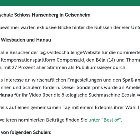
sschule Schloss Hansenberg in Geisenheim
ewinner warten exklusive Blicke hinter die Kulissen der vier U
us Wiesbaden und Hanau
lle Besucher der b@s-videochallenge-Website für die nominier
die Kompensationsplattform Compensaid, den Béla (14) und Thoma
, mit 27 Prozent aller Stimmen als Publikumssieger durch.
as Interesse an wirtschaftlichen Fragestellungen und den Spaß
innen und Schülern fördern. Dieser Sonderpreis wurde an Amelie 
 Hanau
für ihr Video über die ökologische Suchmaschine Ecosia v
eils auf einen gemeinsamen Tag mit einem Erlebnis ihrer Wahl f
 weiteren nominierten Beiträge finden Sie
unter "Best of"
.
von folgenden Schulen: